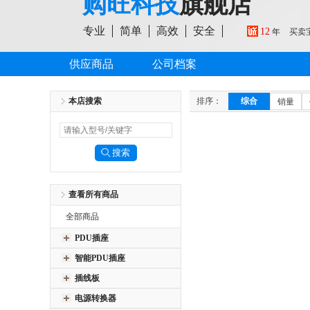
购旺科技
旗舰店
专业
简单
高效
安全
12
年
买卖
供应商品
公司档案
本店搜索
排序：
综合
销量
查看所有商品
全部商品
PDU插座
智能PDU插座
插线板
电源转换器