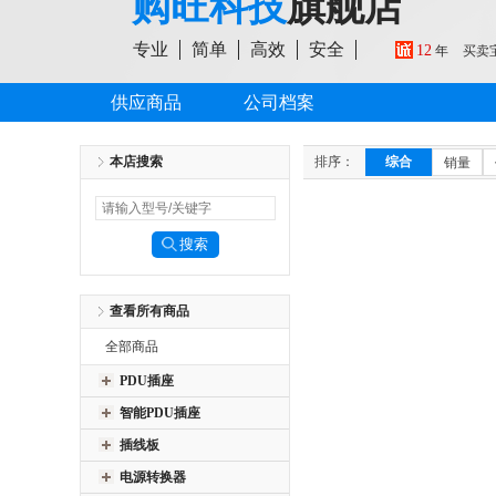
购旺科技
旗舰店
专业
简单
高效
安全
12
年
买卖
供应商品
公司档案
本店搜索
排序：
综合
销量
查看所有商品
全部商品
PDU插座
智能PDU插座
插线板
电源转换器