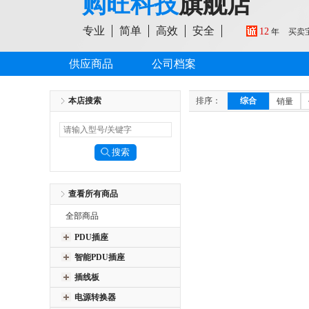
购旺科技
旗舰店
专业
简单
高效
安全
12
年
买卖
供应商品
公司档案
本店搜索
排序：
综合
销量
查看所有商品
全部商品
PDU插座
智能PDU插座
插线板
电源转换器