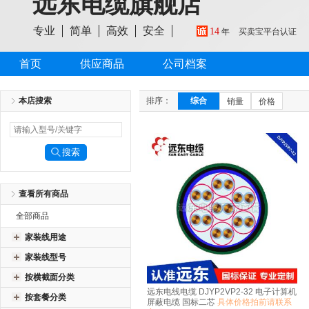
远东电缆旗舰店
专业
简单
高效
安全
14
年
买卖宝平台认证
首页
供应商品
公司档案
本店搜索
排序：
综合
销量
价格
查看所有商品
全部商品
家装线用途
家装线型号
按横截面分类
远东电线电缆 DJYP2VP2-32 电子计算机
按套餐分类
屏蔽电缆 国标二芯
具体价格拍前请联系