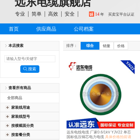
远东电缆旗舰店
专业
简单
高效
安全
14
年
买卖宝平台认证
首页
供应商品
公司档案
本店搜索
排序：
综合
销量
价格
查看所有商品
全部商品
家装线用途
家装线型号
按横截面分类
远东电线电缆 厂家0.6/1kV YJV22 单芯
按套餐分类
国标低压铜芯电力电缆
具体价格拍前请