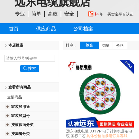
远东电缆旗舰店
专业
简单
高效
安全
14
年
买卖宝平台认证
首页
供应商品
公司档案
本店搜索
排序：
综合
销量
价格
查看所有商品
全部商品
家装线用途
家装线型号
按横截面分类
远东电线电缆 DJYVP 电子计算机屏蔽电
按套餐分类
缆 国标二芯
具体价格拍前请联系客服