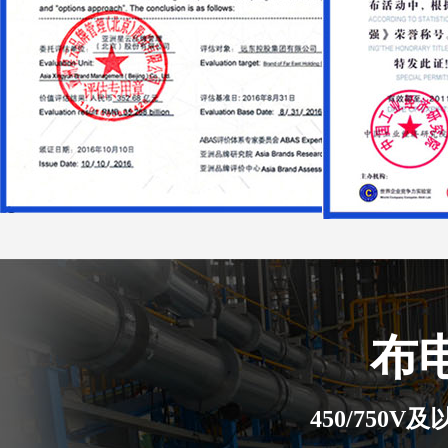
布
450/750