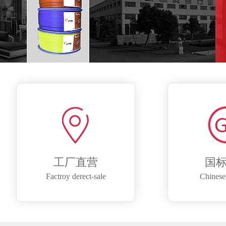
工厂直营
国
Factroy derect-sale
Chinese