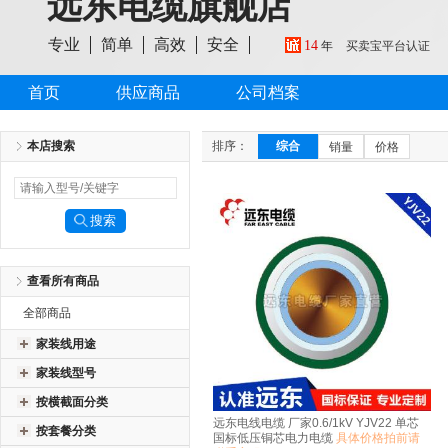
远东电缆旗舰店
专业
简单
高效
安全
14
年
买卖宝平台认证
首页
供应商品
公司档案
本店搜索
排序：
综合
销量
价格
查看所有商品
全部商品
家装线用途
家装线型号
按横截面分类
远东电线电缆 厂家0.6/1kV YJV22 单芯
按套餐分类
国标低压铜芯电力电缆
具体价格拍前请