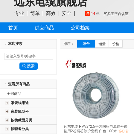
远东电缆旗舰店
专业
简单
高效
安全
14
年
买卖宝平台认证
首页
供应商品
公司档案
本店搜索
排序：
综合
销量
价格
查看所有商品
全部商品
家装线用途
家装线型号
按横截面分类
远东电缆 RVV2*2.5平方国标电源信号传
按套餐分类
输用2芯铜芯软护套线 白色 100米
省心省