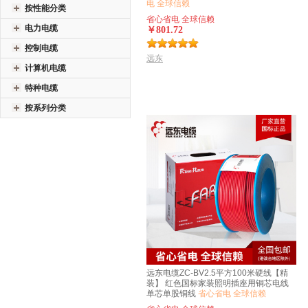
电 全球信赖
按性能分类
省心省电 全球信赖
电力电缆
￥801.72
控制电缆
远东
计算机电缆
特种电缆
按系列分类
远东电缆ZC-BV2.5平方100米硬线【精
装】 红色国标家装照明插座用铜芯电线
单芯单股铜线
省心省电 全球信赖