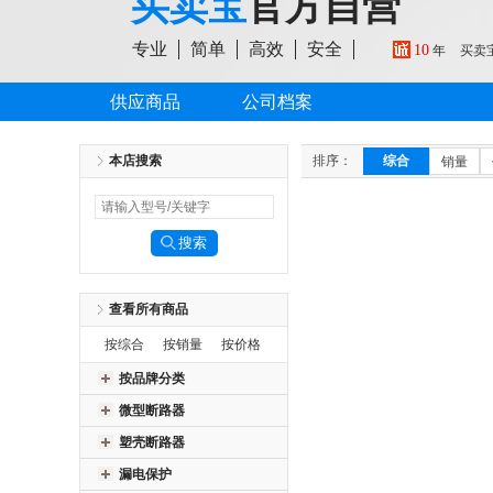
买卖宝
官方自营
专业
简单
高效
安全
10
年
买卖
供应商品
公司档案
本店搜索
排序：
综合
销量
查看所有商品
按综合
按销量
按价格
按品牌分类
微型断路器
塑壳断路器
漏电保护