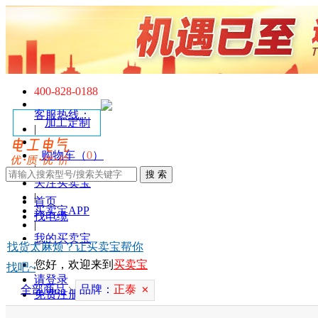
400-828-0188
客服热线：
加工定制
|
购物车（
0
）
|
关注买卖宝
|
首页
买卖宝APP
找电缆
|
我的买卖宝
找货太麻烦？让买卖宝帮你
您好，欢迎来到
买卖宝
找吧~
请登录
全部商品
品牌：
正泰
免费注册