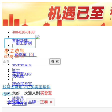
400-828-0188
客服热线：
加工定制
|
购物车（
0
）
|
关注买卖宝
|
首页
买卖宝APP
找电缆
|
我的买卖宝
找货太麻烦？让买卖宝帮你
您好，欢迎来到
买卖宝
找吧~
请登录
全部商品
品牌：
正泰
免费注册